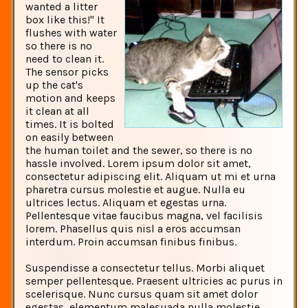
wanted a litter
box like this!" It
flushes with water
so there is no
need to clean it.
The sensor picks
up the cat's
motion and keeps
it clean at all
times. It is bolted
on easily between
the human toilet and the sewer, so there is no
hassle involved. Lorem ipsum dolor sit amet,
consectetur adipiscing elit. Aliquam ut mi et urna
pharetra cursus molestie et augue. Nulla eu
ultrices lectus. Aliquam et egestas urna.
Pellentesque vitae faucibus magna, vel facilisis
lorem. Phasellus quis nisl a eros accumsan
interdum. Proin accumsan finibus finibus.
Suspendisse a consectetur tellus. Morbi aliquet
semper pellentesque. Praesent ultricies ac purus in
scelerisque. Nunc cursus quam sit amet dolor
egestas, elementum malesuada nulla molestie.