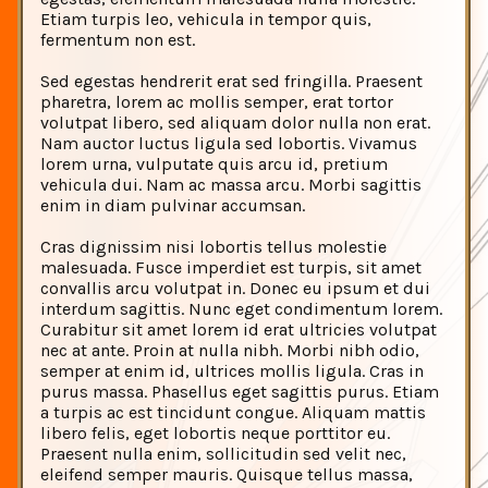
Etiam turpis leo, vehicula in tempor quis,
fermentum non est.
Sed egestas hendrerit erat sed fringilla. Praesent
pharetra, lorem ac mollis semper, erat tortor
volutpat libero, sed aliquam dolor nulla non erat.
Nam auctor luctus ligula sed lobortis. Vivamus
lorem urna, vulputate quis arcu id, pretium
vehicula dui. Nam ac massa arcu. Morbi sagittis
enim in diam pulvinar accumsan.
Cras dignissim nisi lobortis tellus molestie
malesuada. Fusce imperdiet est turpis, sit amet
convallis arcu volutpat in. Donec eu ipsum et dui
interdum sagittis. Nunc eget condimentum lorem.
Curabitur sit amet lorem id erat ultricies volutpat
nec at ante. Proin at nulla nibh. Morbi nibh odio,
semper at enim id, ultrices mollis ligula. Cras in
purus massa. Phasellus eget sagittis purus. Etiam
a turpis ac est tincidunt congue. Aliquam mattis
libero felis, eget lobortis neque porttitor eu.
Praesent nulla enim, sollicitudin sed velit nec,
eleifend semper mauris. Quisque tellus massa,