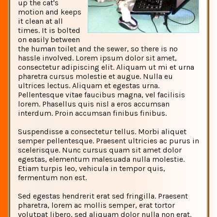
up the cat's
motion and keeps
it clean at all
times. It is bolted
on easily between
the human toilet and the sewer, so there is no
hassle involved. Lorem ipsum dolor sit amet,
consectetur adipiscing elit. Aliquam ut mi et urna
pharetra cursus molestie et augue. Nulla eu
ultrices lectus. Aliquam et egestas urna.
Pellentesque vitae faucibus magna, vel facilisis
lorem. Phasellus quis nisl a eros accumsan
interdum. Proin accumsan finibus finibus.
Suspendisse a consectetur tellus. Morbi aliquet
semper pellentesque. Praesent ultricies ac purus in
scelerisque. Nunc cursus quam sit amet dolor
egestas, elementum malesuada nulla molestie.
Etiam turpis leo, vehicula in tempor quis,
fermentum non est.
Sed egestas hendrerit erat sed fringilla. Praesent
pharetra, lorem ac mollis semper, erat tortor
volutpat libero, sed aliquam dolor nulla non erat.