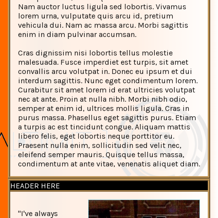
Nam auctor luctus ligula sed lobortis. Vivamus
lorem urna, vulputate quis arcu id, pretium
vehicula dui. Nam ac massa arcu. Morbi sagittis
enim in diam pulvinar accumsan.
Cras dignissim nisi lobortis tellus molestie
malesuada. Fusce imperdiet est turpis, sit amet
convallis arcu volutpat in. Donec eu ipsum et dui
interdum sagittis. Nunc eget condimentum lorem.
Curabitur sit amet lorem id erat ultricies volutpat
nec at ante. Proin at nulla nibh. Morbi nibh odio,
semper at enim id, ultrices mollis ligula. Cras in
purus massa. Phasellus eget sagittis purus. Etiam
a turpis ac est tincidunt congue. Aliquam mattis
libero felis, eget lobortis neque porttitor eu.
Praesent nulla enim, sollicitudin sed velit nec,
eleifend semper mauris. Quisque tellus massa,
condimentum at ante vitae, venenatis aliquet diam.
HEADER HERE
"I've always