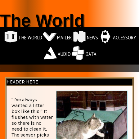
The World
THE WORLD
MAILER
NEWS
ACCESSORY
AUDIO
DATA
.
HEADER HERE
"I've always
wanted a litter
box like this!" It
flushes with water
so there is no
need to clean it.
The sensor picks